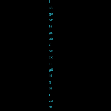
t
ist
ga
nz
ta
gs
ab
C
he
ck
in
gü
lti
g
bi
s
zu
m