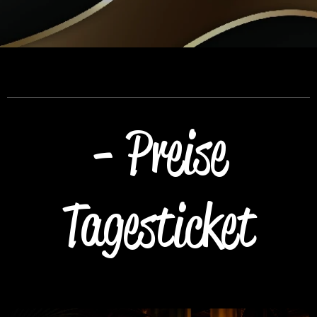
-
Preise
Tagesticket