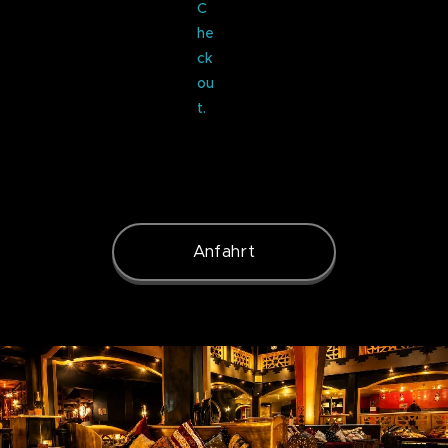
C
he
ck
ou
t.
Anfahrt